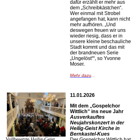
dafür erzählt er mehr aus
dem „Schreibkästchen“.
Wer einmal mit Strobel
angefangen hat, kann nicht
mehr aufhören. „Und
deswegen freuen wir uns
wieder riesig, dass er in
unsere kleine beschauliche
Stadt kommt und das mit
der brandneuen Serie
„Ungelöst““, so Yvonne
Moser.
Mehr dazu
...
11.01.2026
Mit dem „Gospelchor
Wittlich“ ins neue Jahr
Ausverkauftes
Neujahrskonzert in der
Heilig-Geist Kirche in
Bernkastel-Kues
Vollbesetzte Heilig-Geist
Der Gospelchor Wittlich hat