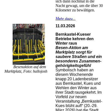
sich dann nochmal in die
Nacht gewagt, um die über 30
Kilometer zu bewältigen.
M
ehr dazu...
11.03.2026
Bernkastel-Kueser
Betriebe kehren den
Winter raus
Besen-Aktion am
Marktplatz sorgt für
saubere Straßen und ein
besonderes Zusammen-
gehörigkeitsgefühl
Besenaktion auf dem
Symbolisch haben an
Marktplatz, Foto: hallojosh
diesem Wochenende
knapp 20 Ladenbesitzer
aus Bernkastel, Kues und
Wehlen den Winter aus
ihrer Stadt rausgekehrt. Im
Vorfeld zur neuen
Veranstaltung „Bernkastel-
Kues blüht auf!“ (20.-29.
März 2026) hat die Stadt